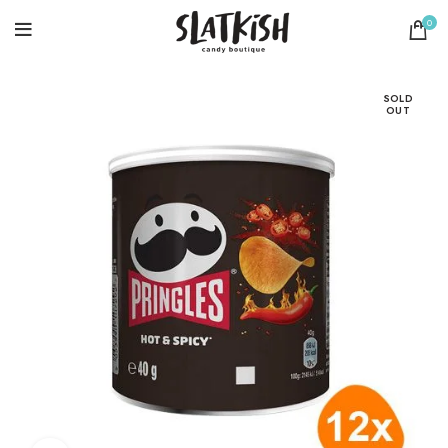
0
SOLD
OUT