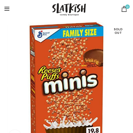
0
SOLD
OUT