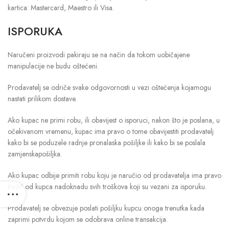
kartica: Mastercard, Maestro ili Visa.
ISPORUKA
Naručeni proizvodi pakiraju se na način da tokom uobičajene
manipulacije ne budu oštećeni.
Prodavatelj se odriče svake odgovornosti u vezi oštećenja kojamogu
nastati prilikom dostave.
Ako kupac ne primi robu, ili obavijest o isporuci, nakon što je poslana, u
očekivanom vremenu, kupac ima pravo o tome obavijestiti prodavatelj
kako bi se poduzele radnje pronalaska pošiljke ili kako bi se poslala
zamjenskapošiljka.
Ako kupac odbije primiti robu koju je naručio od prodavatelja ima pravo
tražiti od kupca nadoknadu svih troškova koji su vezani za isporuku.
Prodavatelj se obvezuje poslati pošiljku kupcu onoga trenutka kada
zaprimi potvrdu kojom se odobrava online transakcija.