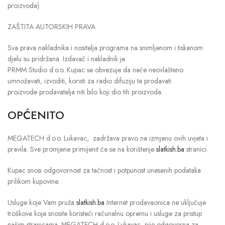
proizvoda).
ZAŠTITA AUTORSKIH PRAVA
Sva prava nakladnika i nositelja programa na snimljenom i tiskanom
djelu su pridržana. Izdavač i nakladnik je
PRMM Studio d.o.o. Kupac se obvezuje da neće neovlašteno
umnožavati, izvoditi, koristi za radio difuziju te prodavati
proizvode prodavatelja niti bilo koji dio tih proizvoda.
OPĆENITO
MEGATECH d.o.o. Lukavac, zadržava pravo na izmjenu ovih uvjeta i
pravila. Sve promjene primijenit će se na korištenje
slatkish.ba
stranici.
Kupac snosi odgovornost za tačnost i potpunost unesenih podataka
prilikom kupovine.
Usluge koje Vam pruža
slatkish.ba
Internet prodavaonica ne uključuje
troškove koje snosite koristeći računalnu opremu i usluge za pristup
našim stranicama. MEGATECH d.o.o. Lukavac, nije odgovorna za