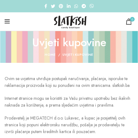
0
Uvjeti kupovine
HOME
UVJETI KUPOVINE
Ovim se uvjetima utvrđuje postupak naručivanja, plaćanja, isporuke te
reklamacija proizvoda koji su ponuđeni na ovim stranicama. slatkish.ba
Internet stranice mogu se koristiti za Vašu privatnu upotrebu bez ikakvih
naknada za korištenje, a prema sljedećim uvjetima i pravilima.
Prodavatelj je MEGATECH d.o.o. Lukavac, a kupac je posjetitelj ovih
stranica koji popuni elektronsku narudžbu, pošalje je prodavatelju te
izvrši plaćanje putem kreditnih kartica ili pouzećem.