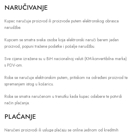
NARUČIVANJE
Kupac naručuje proizvod ili proizvode putem elektronskog obrasca
narudžbe.
Kupcem se smatra svaka osoba koja elektronski naruči barem jedan
proizvod, popuni tražene podatke i pošalje narudžbu.
Sve cijene izražene su u BiH nacionalnoj valuti (KM-konvertibilna marka)
s PDV-om.
Roba se naručuje elektronskim putem, pritiskom na određeni proizvod te
spremanjem istog u košaricu.
Roba se smatra naručenom u trenutku kada kupac odabere te potvrdi
način plaćanja.
PLAĆANJE
Naručeni proizvodi ili usluge plaćaju se online jednom od kreditnih