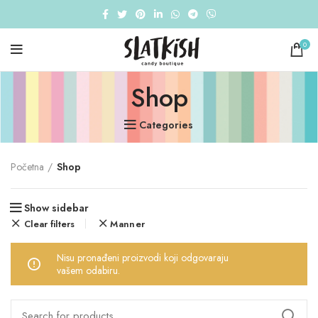
0
Shop
Categories
Početna
Shop
Show sidebar
Clear filters
Manner
Nisu pronađeni proizvodi koji odgovaraju
vašem odabiru.