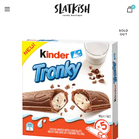
0
SOLD
OUT