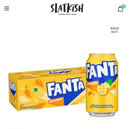
0
SOLD
OUT