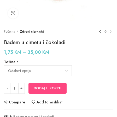
Click to enlarge
Početna
Zdravi slatkishi
Badem u cimetu i čokoladi
Price
1,75
KM
–
35,00
KM
range:
Težina
1,75 KM
through
35,00 KM
DODAJ U KORPU
Compare
Add to wishlist
SKU:
Badem u cimetu i čokoladi