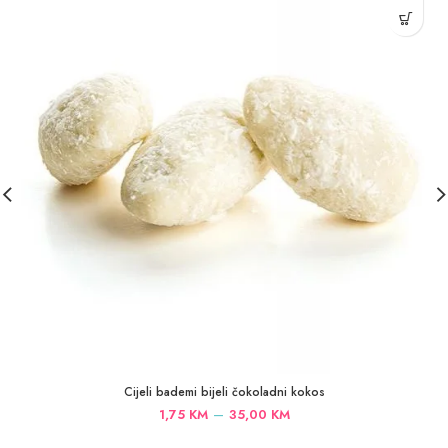
Cijeli bademi bijeli čokoladni kokos
Price
–
1,75
KM
35,00
KM
range: