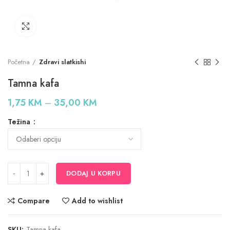
Click to enlarge
Početna
Zdravi slatkishi
Tamna kafa
Price
1,75
KM
–
35,00
KM
range:
Težina
1,75 KM
through
35,00 KM
DODAJ U KORPU
Compare
Add to wishlist
SKU:
Tamna kafa