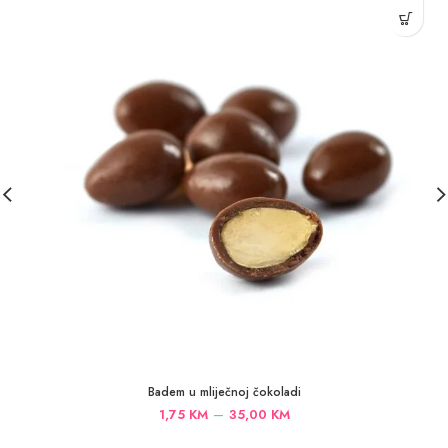
Badem u mliječnoj čokoladi
Price
–
1,75
KM
35,00
KM
range: