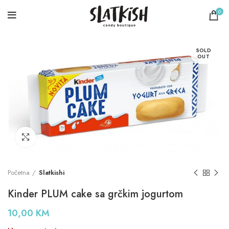
0
SOLD
OUT
Click to enlarge
Početna
Slatkishi
Kinder PLUM cake sa grčkim jogurtom
10,00
KM