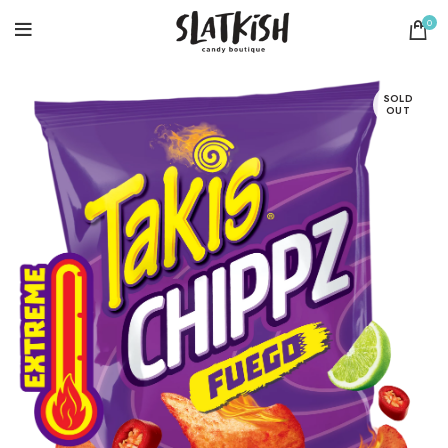
0
SOLD
OUT