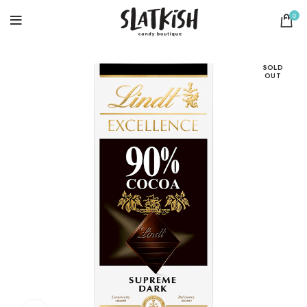
0
SOLD
OUT