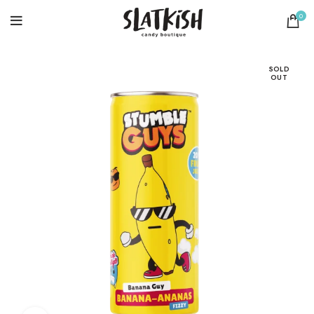
0
SOLD
OUT