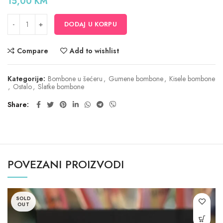
15,00
KM
DODAJ U KORPU
Compare
Add to wishlist
Kategorije:
Bombone u šećeru
,
Gumene bombone
,
Kisele bombone
,
Ostalo
,
Slatke bombone
Share
POVEZANI PROIZVODI
SOLD
OUT