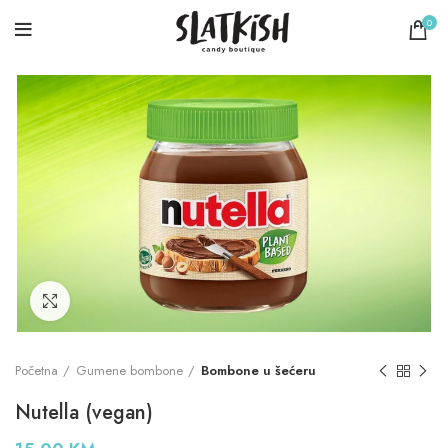
0
Click to enlarge
Početna
Gumene bombone
Bombone u šećeru
Nutella (vegan)