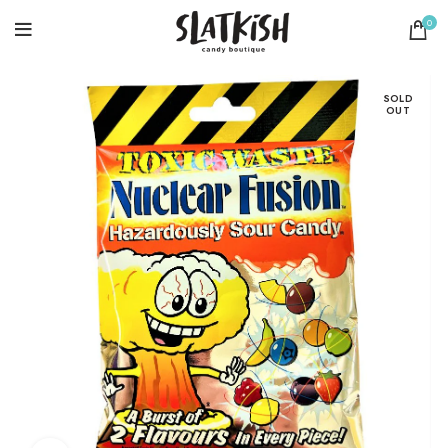
0
SOLD
OUT