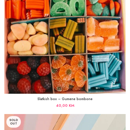
Slatkish box – Gumene bombone
40,00
KM
SOLD
OUT