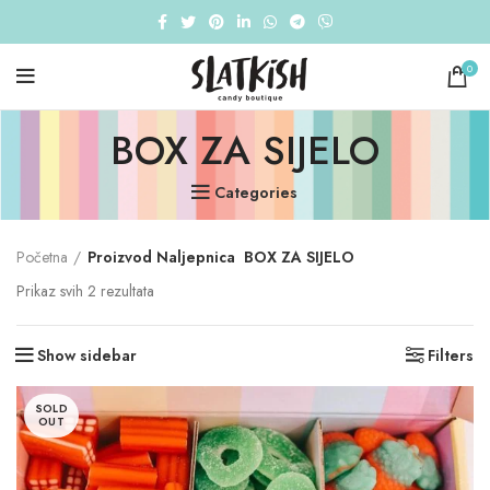
0
BOX ZA SIJELO
Categories
Početna
Proizvod Naljepnica
BOX ZA SIJELO
Sorted
Prikaz svih 2 rezultata
by
price:
Show sidebar
Filters
low
to
high
SOLD
OUT