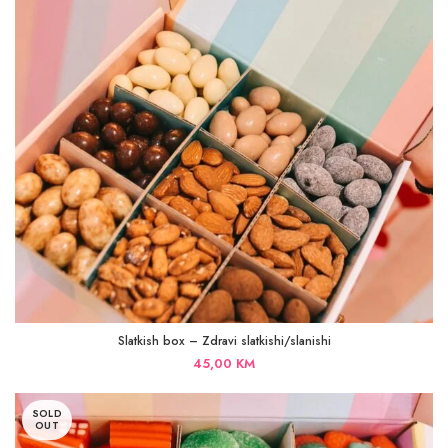
Slatkish box – Zdravi slatkishi/slanishi
45,00
KM
SOLD
OUT