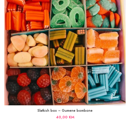
Slatkish box – Gumene bombone
40,00
KM