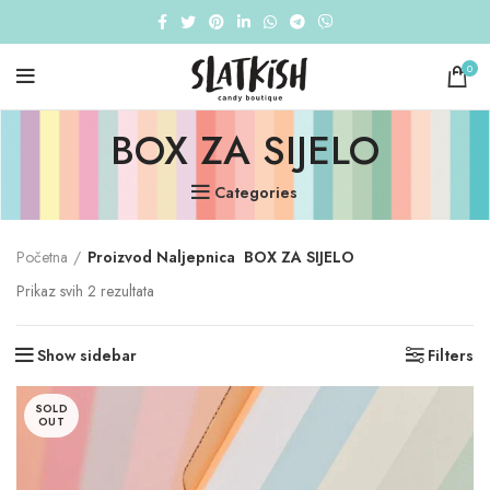
0
BOX ZA SIJELO
Categories
Početna
Proizvod Naljepnica
BOX ZA SIJELO
Sorted
Prikaz svih 2 rezultata
by
average
Show sidebar
Filters
rating
SOLD
OUT