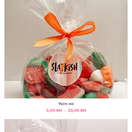
Voćni mix
Price
–
5,00
KM
25,00
KM
range:
5,00 KM
through