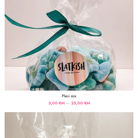
Plavi mix
Price
–
5,00
KM
25,00
KM
range:
5,00 KM
through
25,00 KM