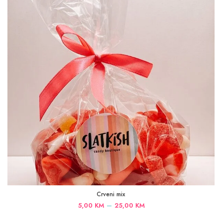
25,00 KM
Crveni mix
Price
–
5,00
KM
25,00
KM
range: