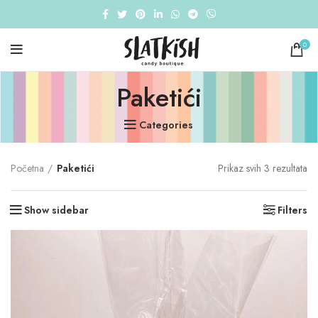
0
Paketići
Categories
So
Početna
Paketići
Prikaz svih 3 rezultata
by
pri
Show sidebar
Filters
lo
to
hi