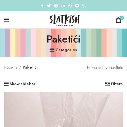
0
Paketići
Categories
So
Početna
Paketići
Prikaz svih 3 rezultata
by
av
Show sidebar
Filters
ra