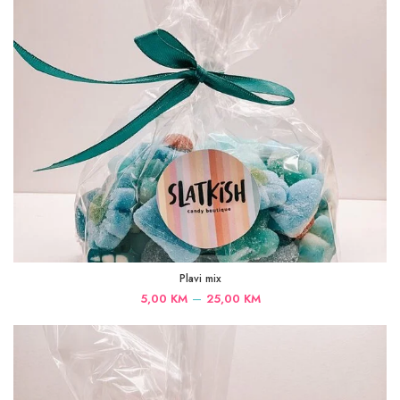
Plavi mix
Price
–
5,00
KM
25,00
KM
range:
5,00 KM
through
25,00 KM