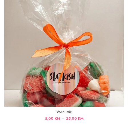
25,00 KM
Voćni mix
Price
–
5,00
KM
25,00
KM
range: