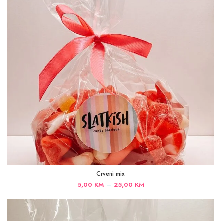
Crveni mix
Price
–
5,00
KM
25,00
KM
range:
5,00 KM
through