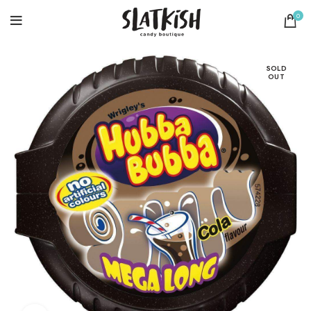
0
SOLD
OUT