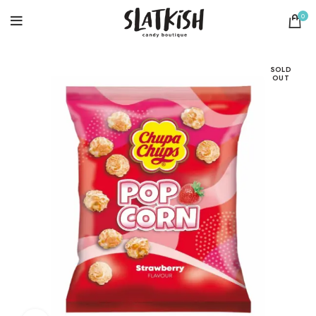
0
SOLD
OUT